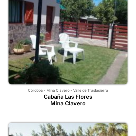
Córdoba
-
Mina Clavero
-
Valle de Traslasierra
Cabaña Las Flores
Mina Clavero