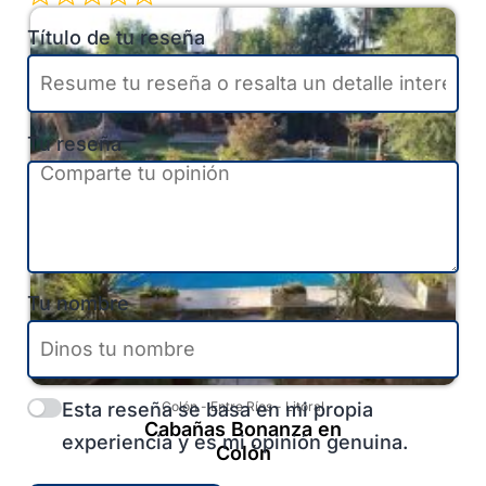
Título de tu reseña
Tu reseña
Tu nombre
Esta reseña se basa en mi propia
Colón
-
Entre Ríos
-
Litoral
Cabañas Bonanza en
experiencia y es mi opinión genuina.
Colón