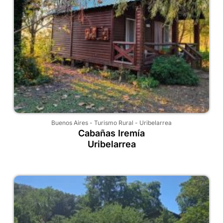
Buenos Aires
-
Turismo Rural
-
Uribelarrea
Cabañas Iremía
Uribelarrea