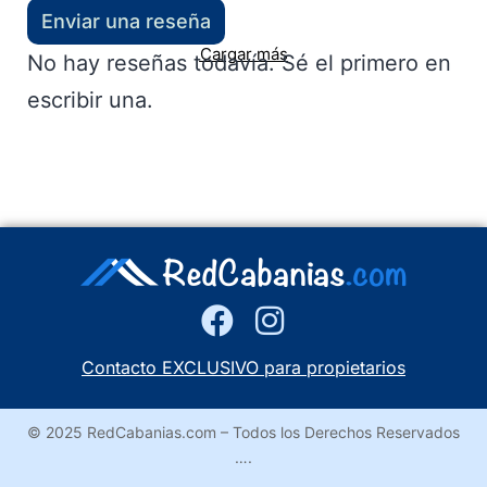
Enviar una reseña
Cargar más
No hay reseñas todavía. Sé el primero en
escribir una.
Contacto EXCLUSIVO para propietarios
© 2025 RedCabanias.com – Todos los Derechos Reservados
….