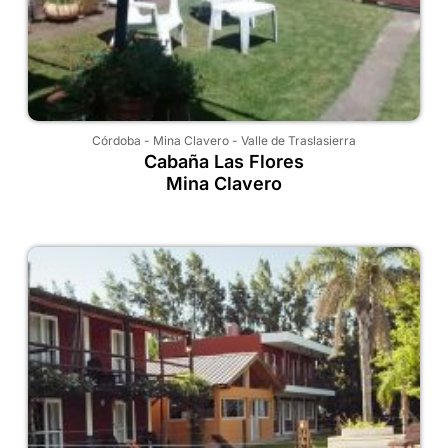
Córdoba
-
Mina Clavero
-
Valle de Traslasierra
Cabaña Las Flores
Mina Clavero