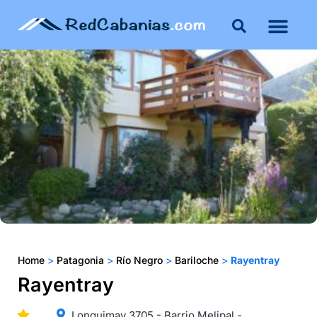
Home
>
Patagonia
>
Río Negro
>
Bariloche
>
Rayentray
Rayentray
Lonquimay 3705 - Barrio Melipal -