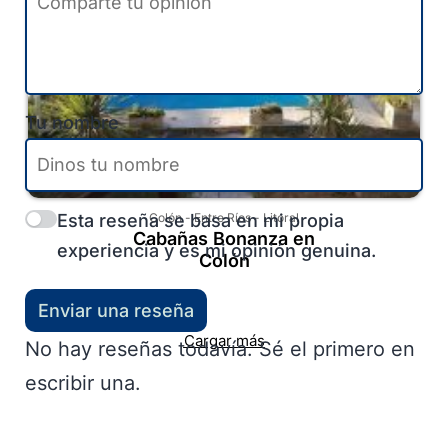
Tu nombre
Esta reseña se basa en mi propia
Colón
-
Entre Ríos
-
Litoral
Cabañas Bonanza en
experiencia y es mi opinión genuina.
Colón
Enviar una reseña
Cargar más
No hay reseñas todavía. Sé el primero en
escribir una.