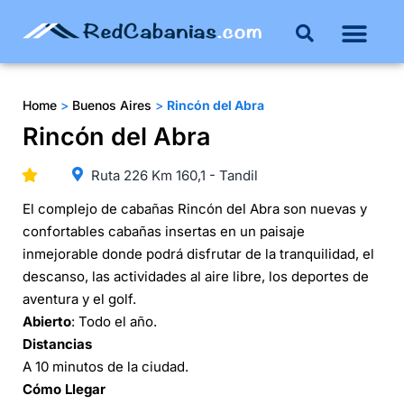
Buenos Aires
Costa Atlántica
Publicar mi propie
Home
>
Buenos Aires
>
Rincón del Abra
Rincón del Abra
Ruta 226 Km 160,1 - Tandil
El complejo de cabañas Rincón del Abra son nuevas y
confortables cabañas insertas en un paisaje
inmejorable donde podrá disfrutar de la tranquilidad, el
descanso, las actividades al aire libre, los deportes de
aventura y el golf.
Abierto
: Todo el año.
Distancias
A 10 minutos de la ciudad.
Cómo Llegar