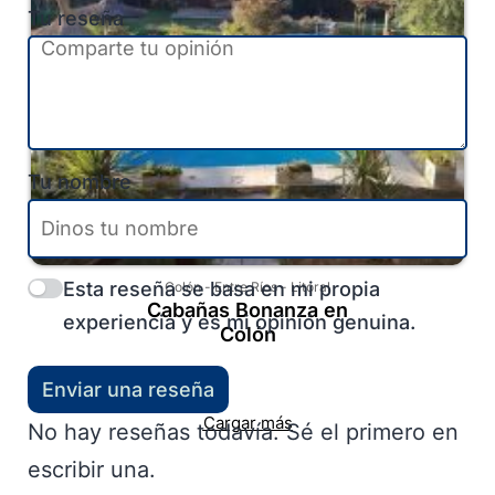
Tu reseña
Tu nombre
Esta reseña se basa en mi propia
Colón
-
Entre Ríos
-
Litoral
Cabañas Bonanza en
experiencia y es mi opinión genuina.
Colón
Enviar una reseña
Cargar más
No hay reseñas todavía. Sé el primero en
escribir una.