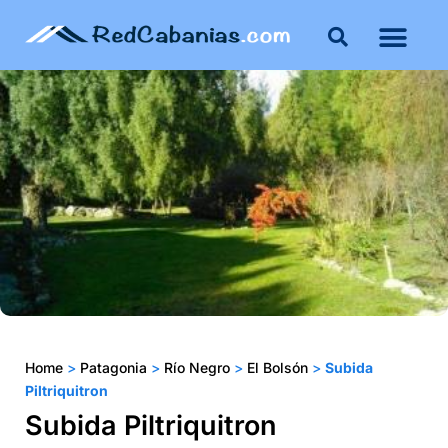
Buenos Aires
Costa Atlántica
Publicar mi propie
Home
>
Patagonia
>
Río Negro
>
El Bolsón
>
Subida
Piltriquitron
Subida Piltriquitron