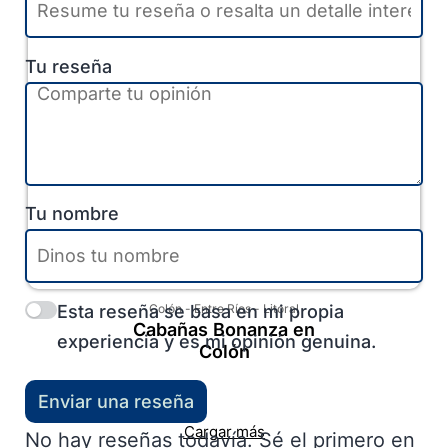
Tu reseña
Tu nombre
Esta reseña se basa en mi propia
Colón
-
Entre Ríos
-
Litoral
Cabañas Bonanza en
experiencia y es mi opinión genuina.
Colón
Enviar una reseña
Cargar más
No hay reseñas todavía. Sé el primero en