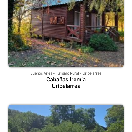
Buenos Aires
-
Turismo Rural
-
Uribelarrea
Cabañas Iremía
Uribelarrea