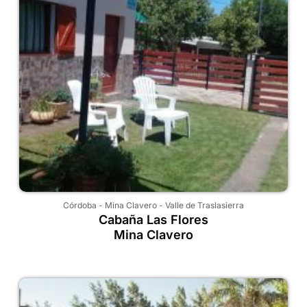
Córdoba
-
Mina Clavero
-
Valle de Traslasierra
Cabaña Las Flores
Mina Clavero