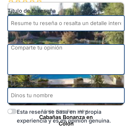
Título de tu reseña
Tu reseña
Tu nombre
Esta reseña se basa en mi propia
Colón
-
Entre Ríos
-
Litoral
Cabañas Bonanza en
experiencia y es mi opinión genuina.
Colón