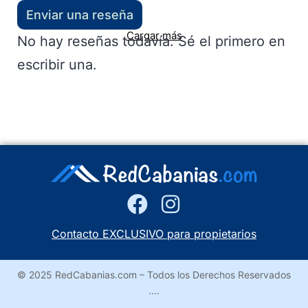
Enviar una reseña
Cargar más
No hay reseñas todavía. Sé el primero en
escribir una.
Contacto EXCLUSIVO para propietarios
© 2025 RedCabanias.com – Todos los Derechos Reservados
….