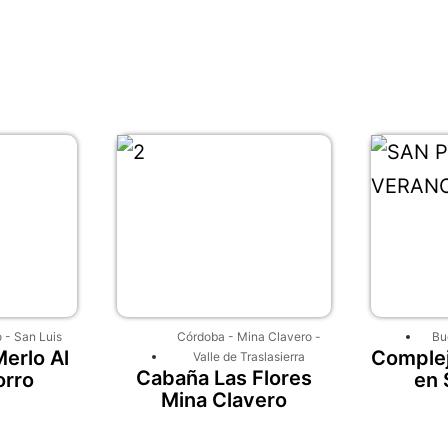
o
-
San Luis
Córdoba
-
Mina Clavero
-
Bu
erlo Al
Complej
Valle de Traslasierra
Cabaña Las Flores
orro
en 
Mina Clavero