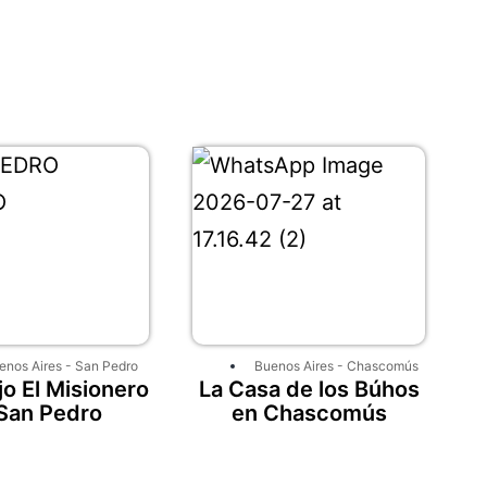
enos Aires
-
San Pedro
Buenos Aires
-
Chascomús
o El Misionero
La Casa de los Búhos
San Pedro
en Chascomús