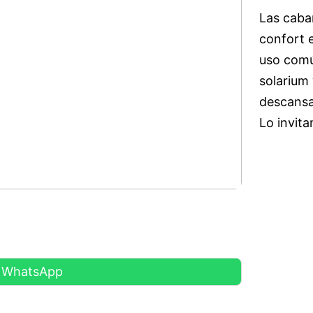
Las caba
confort 
uso comú
solarium 
descansa
Lo invit
r WhatsApp