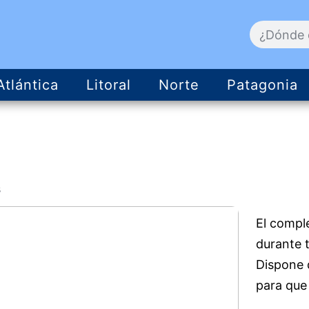
Atlántica
Litoral
Norte
Patagonia
s
El compl
durante 
Dispone d
para que 