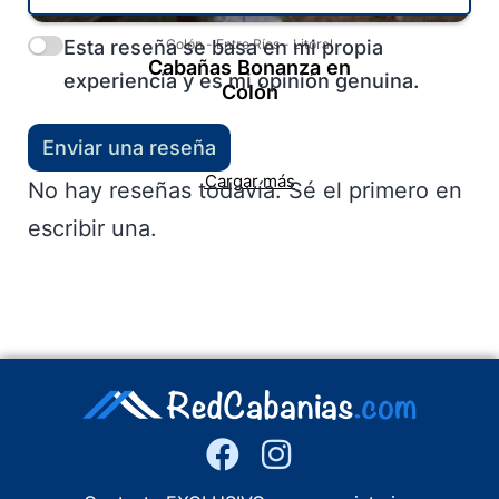
Esta reseña se basa en mi propia
Colón
-
Entre Ríos
-
Litoral
Cabañas Bonanza en
experiencia y es mi opinión genuina.
Colón
Enviar una reseña
Cargar más
No hay reseñas todavía. Sé el primero en
escribir una.