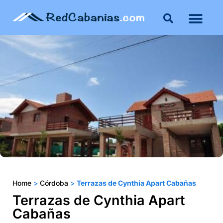
Buenos Aires
Costa Atlántica
Publicar mi propie
Home
>
Córdoba
>
Terrazas de Cynthia Apart Cabañas
Terrazas de Cynthia Apart
Cabañas