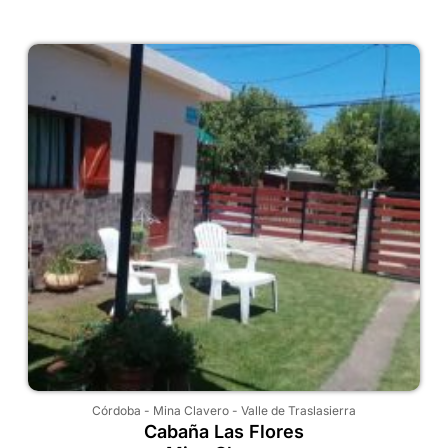
Córdoba
-
Mina Clavero
-
Valle de Traslasierra
Cabaña Las Flores