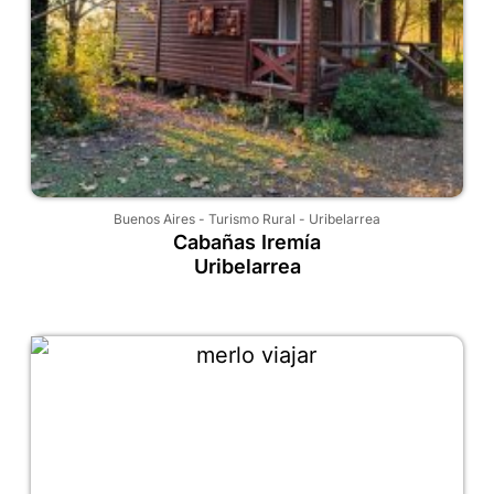
Buenos Aires
-
Turismo Rural
-
Uribelarrea
Cabañas Iremía
Uribelarrea