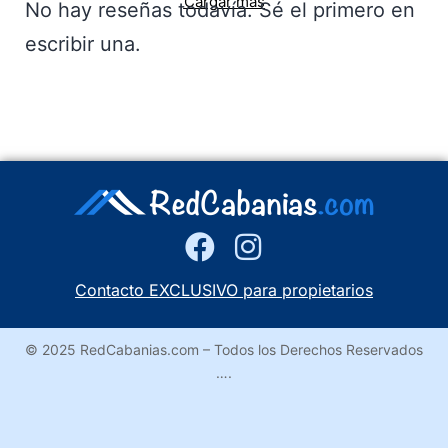
Cargar más
No hay reseñas todavía. Sé el primero en
escribir una.
Contacto EXCLUSIVO para propietarios
© 2025 RedCabanias.com – Todos los Derechos Reservados
….