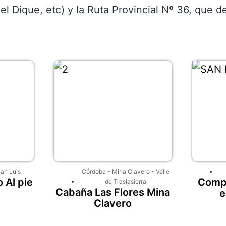
del Dique, etc) y la Ruta Provincial Nº 36, que
an Luis
Córdoba
-
Mina Clavero
-
Valle
 Al pie
Compl
de Traslasierra
Cabaña Las Flores Mina
e
Clavero