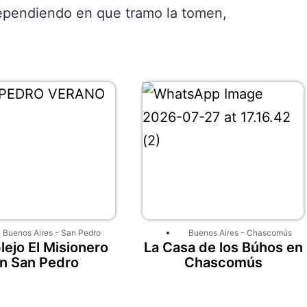
 dependiendo en que tramo la tomen,
Buenos Aires
-
San Pedro
Buenos Aires
-
Chascomús
ejo El Misionero
La Casa de los Búhos en
n San Pedro
Chascomús