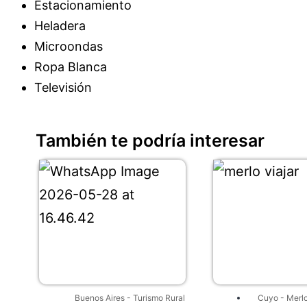
Estacionamiento
Heladera
Microondas
Ropa Blanca
Televisión
También te podría interesar
Buenos Aires
-
Turismo Rural
Cuyo
-
Merl