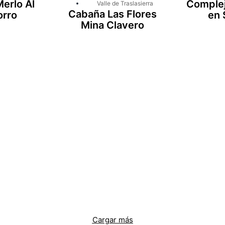
erlo Al
Complej
Valle de Traslasierra
Cabaña Las Flores
orro
en 
Mina Clavero
Cargar más