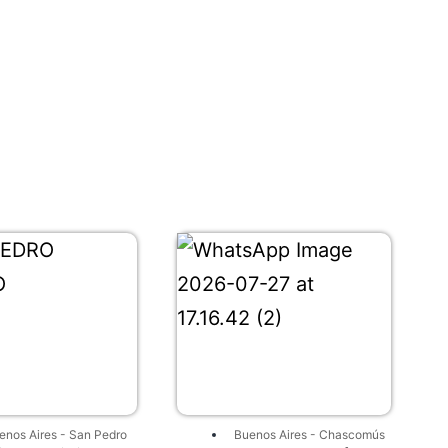
enos Aires
-
San Pedro
Buenos Aires
-
Chascomús