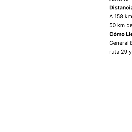
Distanci
A 158 km 
50 km de
Cómo Ll
General B
ruta 29 y