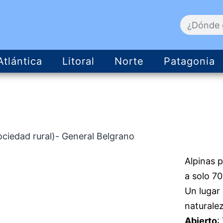
Atlántica
Litoral
Norte
Patagonia
sociedad rural)- General Belgrano
Alpinas 
a solo 70
Un lugar 
naturalez
Abierto
: