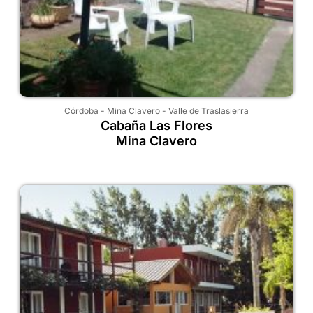
Córdoba
-
Mina Clavero
-
Valle de Traslasierra
Cabaña Las Flores
Mina Clavero