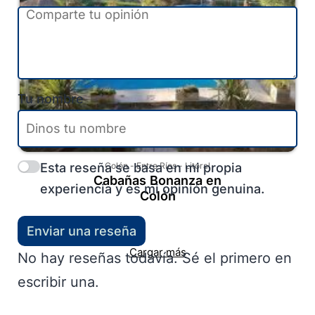
Tu nombre
Esta reseña se basa en mi propia
Colón
-
Entre Ríos
-
Litoral
Cabañas Bonanza en
experiencia y es mi opinión genuina.
Colón
Enviar una reseña
Cargar más
No hay reseñas todavía. Sé el primero en
escribir una.