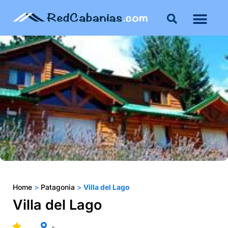
Buenos Aires
Costa Atlántica
Publicar mi propie
Home
>
Patagonia
>
Villa del Lago
Villa del Lago
-