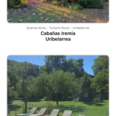
Buenos Aires
-
Turismo Rural
-
Uribelarrea
Cabañas Iremía
Uribelarrea