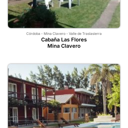
Córdoba
-
Mina Clavero
-
Valle de Traslasierra
Cabaña Las Flores
Mina Clavero