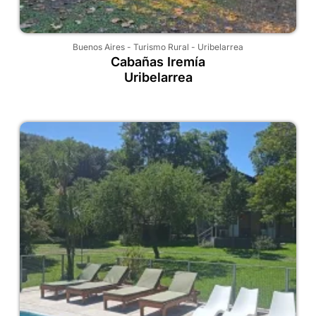
Buenos Aires
-
Turismo Rural
-
Uribelarrea
Cabañas Iremía
Uribelarrea