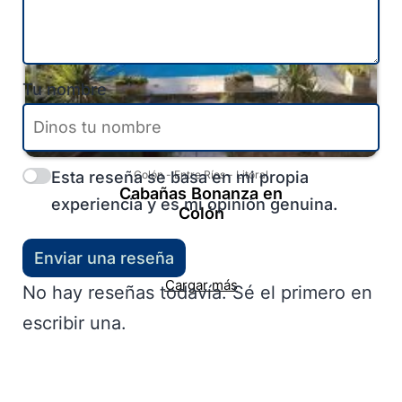
Tu nombre
Esta reseña se basa en mi propia
Colón
-
Entre Ríos
-
Litoral
Cabañas Bonanza en
experiencia y es mi opinión genuina.
Colón
Enviar una reseña
Cargar más
No hay reseñas todavía. Sé el primero en
escribir una.