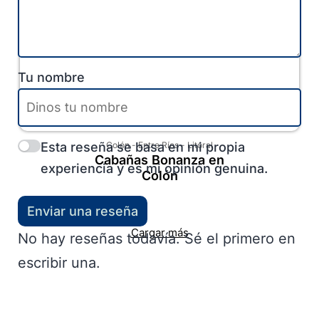
Tu nombre
Esta reseña se basa en mi propia
Colón
-
Entre Ríos
-
Litoral
Cabañas Bonanza en
experiencia y es mi opinión genuina.
Colón
Enviar una reseña
Cargar más
No hay reseñas todavía. Sé el primero en
escribir una.