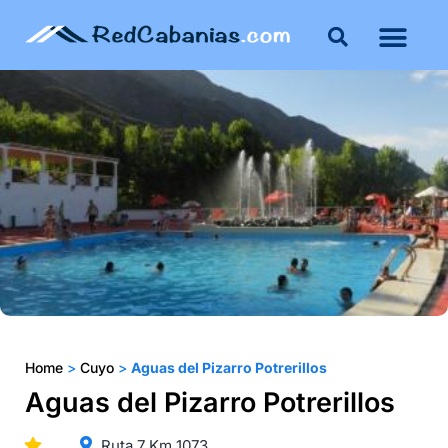
Buenos Aires
Costa Atlántica
Publicar mi propie
Home
>
Cuyo
>
Aguas del Pizarro Potrerillos
Aguas del Pizarro Potrerillos
Ruta 7 Km 1073