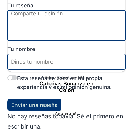
Tu reseña
Tu nombre
Esta reseña se basa en mi propia
Colón
-
Entre Ríos
-
Litoral
Cabañas Bonanza en
experiencia y es mi opinión genuina.
Colón
Enviar una reseña
Cargar más
No hay reseñas todavía. Sé el primero en
escribir una.