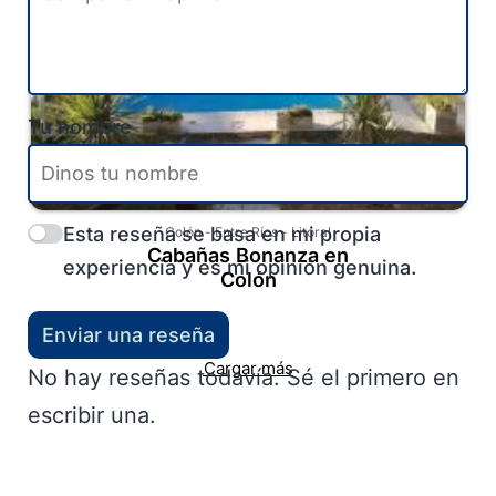
Tu nombre
Esta reseña se basa en mi propia
Colón
-
Entre Ríos
-
Litoral
Cabañas Bonanza en
experiencia y es mi opinión genuina.
Colón
Enviar una reseña
Cargar más
No hay reseñas todavía. Sé el primero en
escribir una.