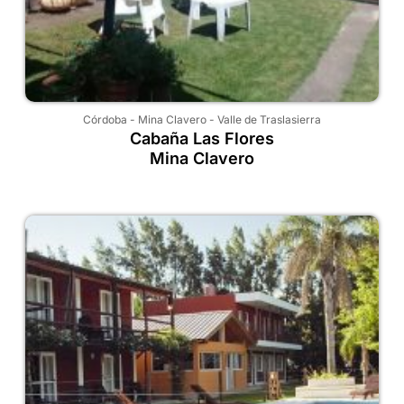
Córdoba
-
Mina Clavero
-
Valle de Traslasierra
Cabaña Las Flores
Mina Clavero