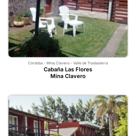
Córdoba
-
Mina Clavero
-
Valle de Traslasierra
Cabaña Las Flores
Mina Clavero