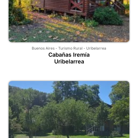
Buenos Aires
-
Turismo Rural
-
Uribelarrea
Cabañas Iremía
Uribelarrea