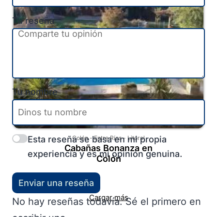
Tu reseña
Tu nombre
Esta reseña se basa en mi propia
Colón
-
Entre Ríos
-
Litoral
Cabañas Bonanza en
experiencia y es mi opinión genuina.
Colón
Enviar una reseña
Cargar más
No hay reseñas todavía. Sé el primero en