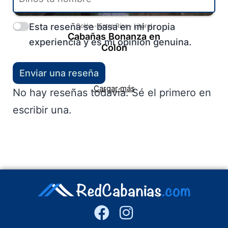
Esta reseña se basa en mi propia
Colón
-
Entre Ríos
-
Litoral
Cabañas Bonanza en
experiencia y es mi opinión genuina.
Colón
Enviar una reseña
Cargar más
No hay reseñas todavía. Sé el primero en
escribir una.