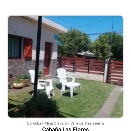
Córdoba
-
Mina Clavero
-
Valle de Traslasierra
Cabaña Las Flores