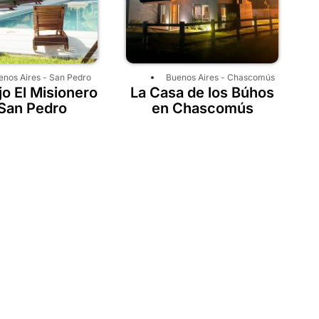
enos Aires
-
San Pedro
Buenos Aires
-
Chascomús
o El Misionero
La Casa de los Búhos
San Pedro
en Chascomús