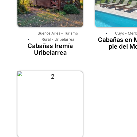
Buenos Aires
-
Turismo
Cuyo
-
Merl
Cabañas en M
Rural
-
Uribelarrea
Cabañas Iremía
pie del M
Uribelarrea