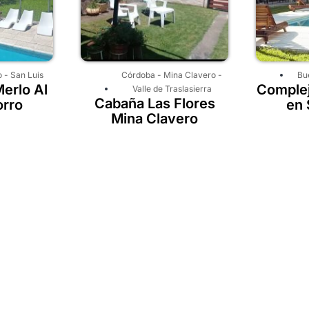
o
-
San Luis
Córdoba
-
Mina Clavero
-
Bu
erlo Al
Complej
Valle de Traslasierra
Cabaña Las Flores
orro
en 
Mina Clavero