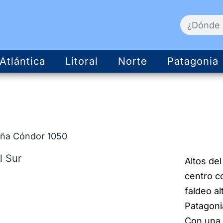
Atlántica
Litoral
Norte
Patagonia
aña Cóndor 1050
Altos del
centro c
faldeo al
Patagoni
Con una 