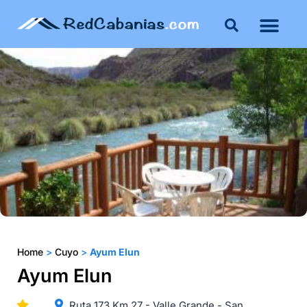
Home
>
Cuyo
>
Ayum Elun
Ayum Elun
Ruta 173 Km 27 - Valle Grande - San