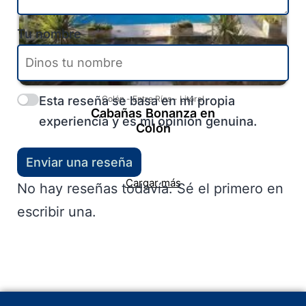
Tu nombre
Esta reseña se basa en mi propia
Colón
-
Entre Ríos
-
Litoral
Cabañas Bonanza en
experiencia y es mi opinión genuina.
Colón
Enviar una reseña
Cargar más
No hay reseñas todavía. Sé el primero en
escribir una.