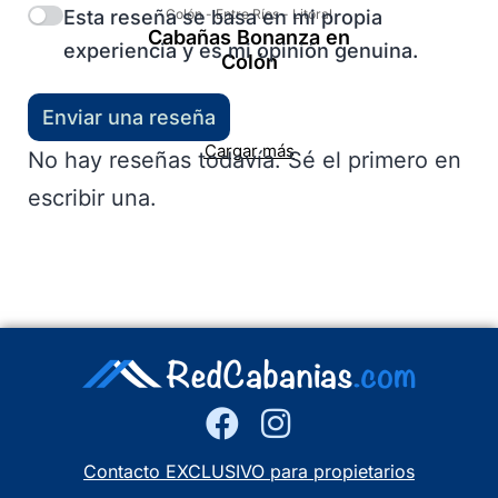
Esta reseña se basa en mi propia
Colón
-
Entre Ríos
-
Litoral
Cabañas Bonanza en
experiencia y es mi opinión genuina.
Colón
Enviar una reseña
Cargar más
No hay reseñas todavía. Sé el primero en
escribir una.
Contacto EXCLUSIVO para propietarios