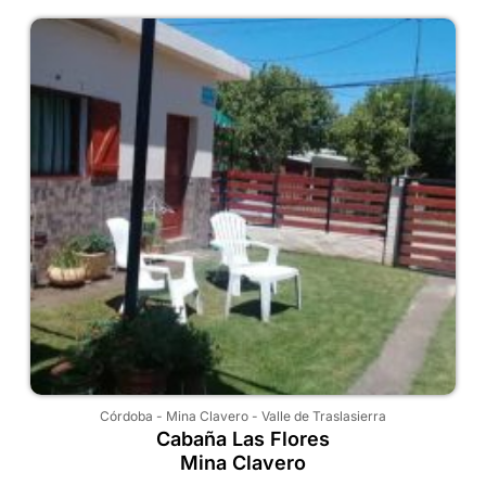
Córdoba
-
Mina Clavero
-
Valle de Traslasierra
Cabaña Las Flores
Mina Clavero