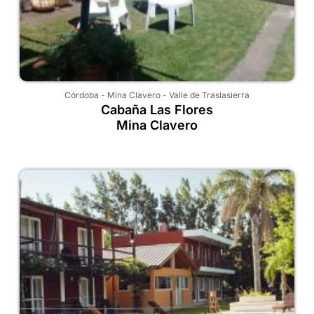
Córdoba
-
Mina Clavero
-
Valle de Traslasierra
Cabaña Las Flores
Mina Clavero