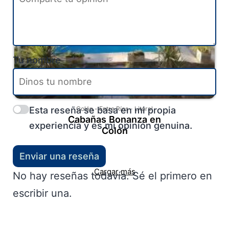
Tu nombre
Esta reseña se basa en mi propia
Colón
-
Entre Ríos
-
Litoral
Cabañas Bonanza en
experiencia y es mi opinión genuina.
Colón
Enviar una reseña
Cargar más
No hay reseñas todavía. Sé el primero en
escribir una.