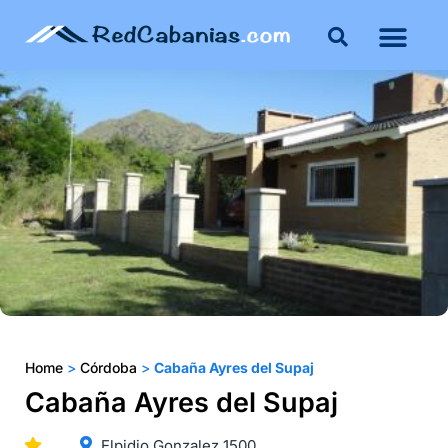
Buenos Aires
Costa Atlántica
Publicar mi propie
Home
>
Córdoba
>
Cabaña Ayres del Supaj
Cabaña Ayres del Supaj
Elpidio Gonzalez 1500