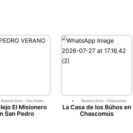
Buenos Aires
-
San Pedro
Buenos Aires
-
Chascomús
ejo El Misionero
La Casa de los Búhos en
n San Pedro
Chascomús