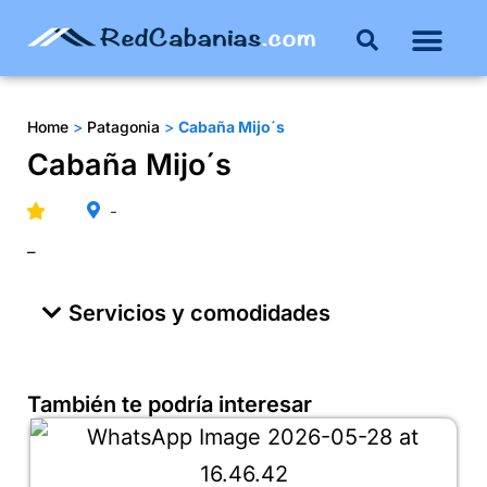
Buenos Aires
Costa Atlántica
Publicar mi propie
Home
>
Patagonia
>
Cabaña Mijo´s
Cabaña Mijo´s
-
–
Servicios y comodidades
También te podría interesar