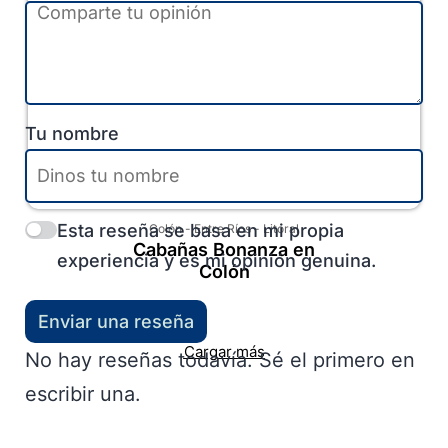
Tu nombre
Esta reseña se basa en mi propia
Colón
-
Entre Ríos
-
Litoral
Cabañas Bonanza en
experiencia y es mi opinión genuina.
Colón
Enviar una reseña
Cargar más
No hay reseñas todavía. Sé el primero en
escribir una.