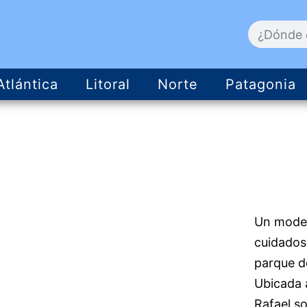
Atlántica
Litoral
Norte
Patagonia
Un moder
cuidados
parque d
Ubicada 
Rafael so