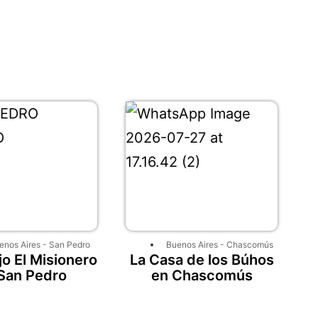
enos Aires
-
San Pedro
Buenos Aires
-
Chascomús
o El Misionero
La Casa de los Búhos
San Pedro
en Chascomús