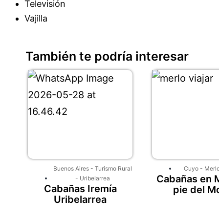
Televisión
Vajilla
También te podría interesar
Buenos Aires
-
Turismo Rural
Cuyo
-
Merl
Cabañas en M
-
Uribelarrea
Cabañas Iremía
pie del M
Uribelarrea