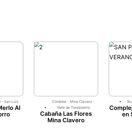
o
-
San Luis
Córdoba
-
Mina Clavero
-
Bu
erlo Al
Complej
Valle de Traslasierra
Cabaña Las Flores
orro
en 
Mina Clavero