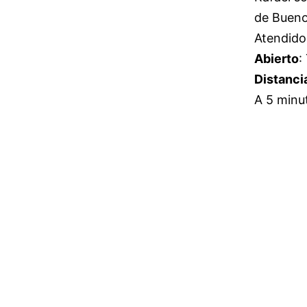
de Bueno
Atendido
Abierto
:
Distanci
A 5 minut