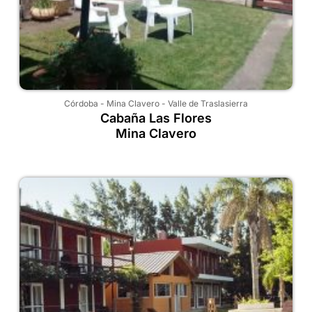
Córdoba
-
Mina Clavero
-
Valle de Traslasierra
Cabaña Las Flores
Mina Clavero