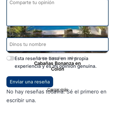
Tu nombre
Esta reseña se basa en mi propia
Colón
-
Entre Ríos
-
Litoral
Cabañas Bonanza en
experiencia y es mi opinión genuina.
Colón
Enviar una reseña
Cargar más
No hay reseñas todavía. Sé el primero en
escribir una.