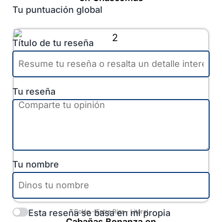
Tu puntuación global
Título de tu reseña
Tu reseña
Tu nombre
Esta reseña se basa en mi propia
Colón
-
Entre Ríos
-
Litoral
Cabañas Bonanza en