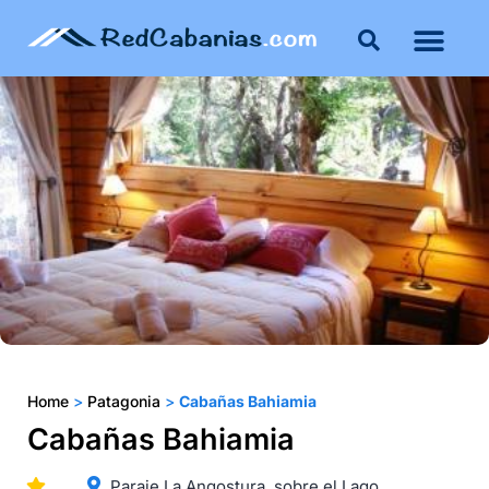
Buenos Aires
Costa Atlántica
Publicar mi propie
Home
>
Patagonia
>
Cabañas Bahiamia
Cabañas Bahiamia
Paraje La Angostura, sobre el Lago