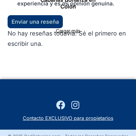
experiencia y es mi opinión genuina.
Colón
Enviar una reseña
Cargar más
No hay reseñas todavía. Sé el primero en
escribir una.
Contacto EXCLUSIVO para propietarios