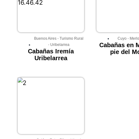
Buenos Aires
-
Turismo Rural
Cuyo
-
Merl
Cabañas en M
-
Uribelarrea
Cabañas Iremía
pie del M
Uribelarrea