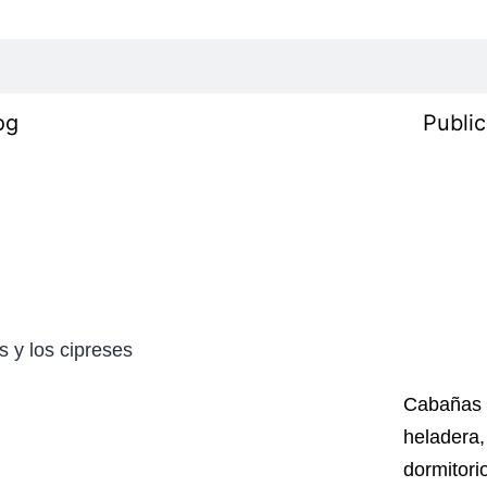
og
Public
as y los cipreses
Cabañas t
heladera,
dormitori