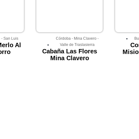
o
-
San Luis
Córdoba
-
Mina Clavero
-
Bu
erlo Al
Co
Valle de Traslasierra
Cabaña Las Flores
orro
Misio
Mina Clavero