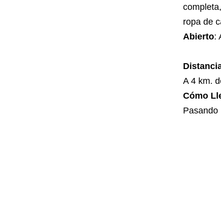
completa,
ropa de c
Abierto
:
Distanci
A 4 km. d
Cómo Ll
Pasando l