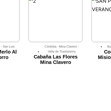
o
-
San Luis
Córdoba
-
Mina Clavero
-
Bu
erlo Al
Co
Valle de Traslasierra
Cabaña Las Flores
orro
Misio
Mina Clavero