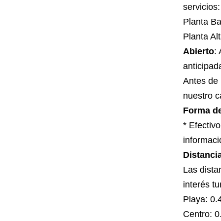
servicios:
Planta Ba
Planta Al
Abierto
:
anticipad
Antes de 
nuestro c
Forma d
* Efectiv
informac
Distanci
Las dista
interés tu
Playa: 0.
Centro: 