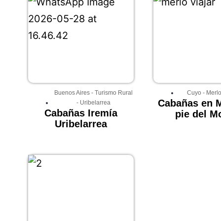
Buenos Aires
-
Turismo Rural
Cuyo
-
Merl
Cabañas en M
-
Uribelarrea
Cabañas Iremía
pie del M
Uribelarrea