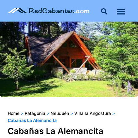
Buenos Aires
Costa Atlántica
Publicar mi propie
Home
>
Patagonia
>
Neuquén
>
Villa la Angostura
>
Cabañas La Alemancita
Cabañas La Alemancita