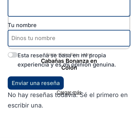
Tu nombre
Esta reseña se basa en mi propia
Colón
-
Entre Ríos
-
Litoral
Cabañas Bonanza en
experiencia y es mi opinión genuina.
Colón
Enviar una reseña
Cargar más
No hay reseñas todavía. Sé el primero en
escribir una.