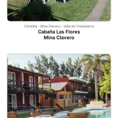
Córdoba
-
Mina Clavero
-
Valle de Traslasierra
Cabaña Las Flores
Mina Clavero