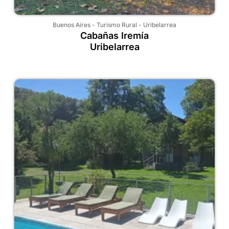
Buenos Aires
-
Turismo Rural
-
Uribelarrea
Cabañas Iremía
Uribelarrea