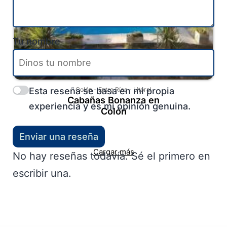
Tu nombre
Esta reseña se basa en mi propia
Colón
-
Entre Ríos
-
Litoral
Cabañas Bonanza en
experiencia y es mi opinión genuina.
Colón
Enviar una reseña
Cargar más
No hay reseñas todavía. Sé el primero en
escribir una.