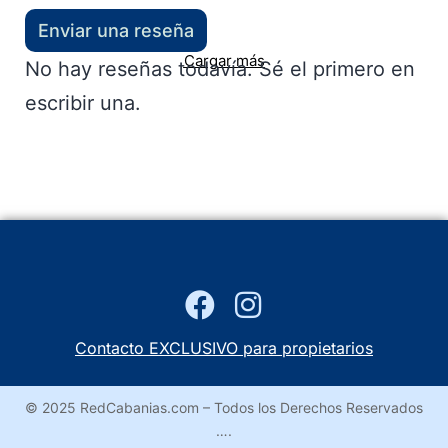
Enviar una reseña
Cargar más
No hay reseñas todavía. Sé el primero en
escribir una.
Contacto EXCLUSIVO para propietarios
© 2025 RedCabanias.com – Todos los Derechos Reservados
….