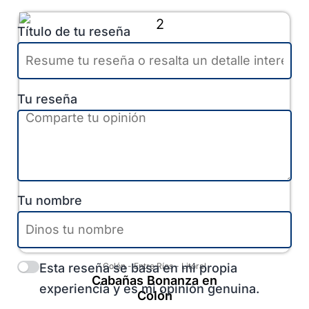
Título de tu reseña
Tu reseña
Tu nombre
Esta reseña se basa en mi propia
Colón
-
Entre Ríos
-
Litoral
Cabañas Bonanza en
experiencia y es mi opinión genuina.
Colón