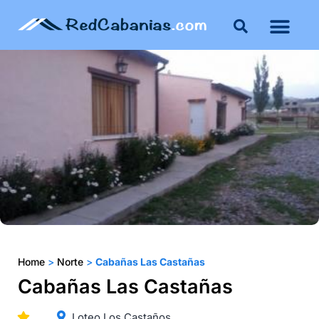
Buenos Aires
Costa Atlántica
Publicar mi propie
Home
>
Norte
>
Cabañas Las Castañas
Cabañas Las Castañas
Loteo Los Castaños