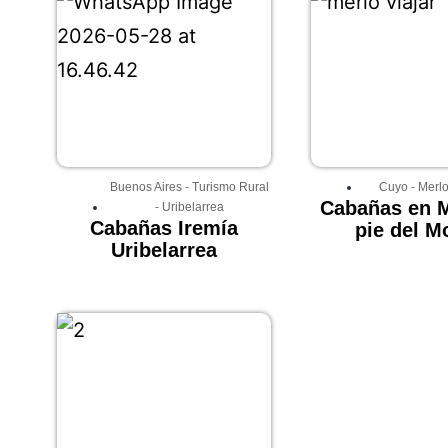
Buenos Aires
-
Turismo Rural
Cuyo
-
Merl
Cabañas en M
-
Uribelarrea
Cabañas Iremía
pie del M
Uribelarrea