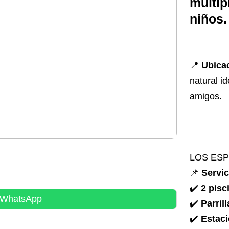
múltip
niños.
📍
Ubica
natural id
amigos.
LOS ESP
📌
Servic
✔️
2 pisc
r WhatsApp
✔️
Parril
✔️
Estaci