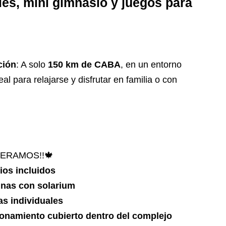
les, mini gimnasio y juegos para
ción
: A solo
150 km de CABA
, en un entorno
eal para relajarse y disfrutar en familia o con
ERAMOS!!🍁
ios incluidos
inas con solarium
las individuales
onamiento cubierto dentro del complejo