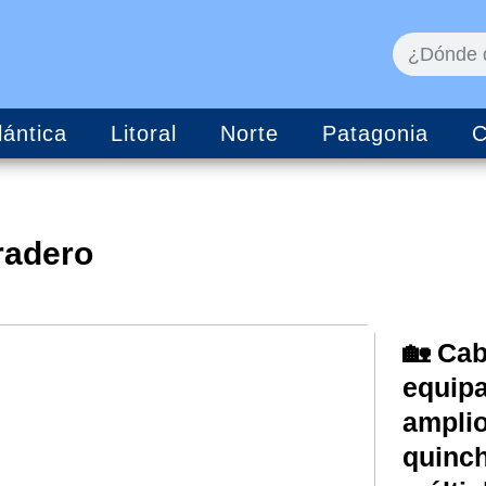
lántica
Litoral
Norte
Patagonia
C
radero
🏡
Cab
equip
ampli
quinch