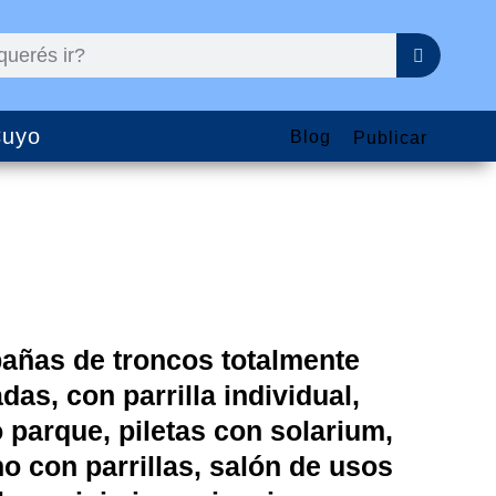
uyo
Blog
Publicar
añas de troncos totalmente
adas
, con parrilla individual,
o parque,
piletas con solarium
,
o con parrillas
, salón de usos