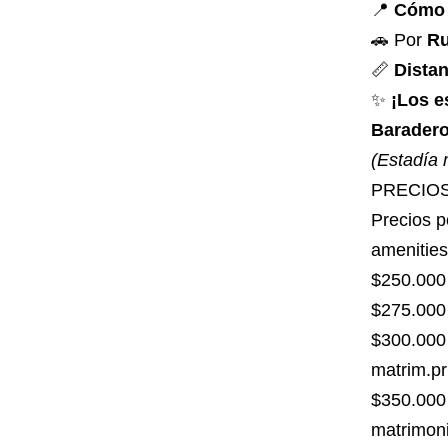
📍
Cómo 
🚗 Por
Ru
📏
Dista
✨
¡Los e
Baradero
(Estadía 
PRECIOS
Precios p
amenities
$250.000
$275.000
$300.000
matrim.pr
$350.000
matrimoni