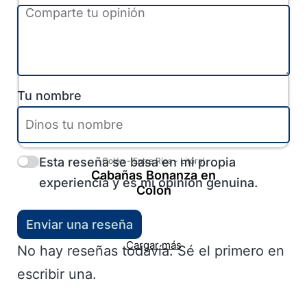
Tu nombre
Esta reseña se basa en mi propia
Colón
-
Entre Ríos
-
Litoral
Cabañas Bonanza en
experiencia y es mi opinión genuina.
Colón
Enviar una reseña
Cargar más
No hay reseñas todavía. Sé el primero en
escribir una.