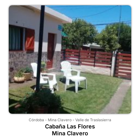
Córdoba
-
Mina Clavero
-
Valle de Traslasierra
Cabaña Las Flores
Mina Clavero