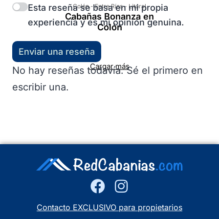
Esta reseña se basa en mi propia
Colón
-
Entre Ríos
-
Litoral
Cabañas Bonanza en
experiencia y es mi opinión genuina.
Colón
Enviar una reseña
Cargar más
No hay reseñas todavía. Sé el primero en
escribir una.
Contacto EXCLUSIVO para propietarios