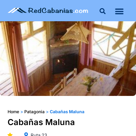
Buenos Aires
Costa Atlántica
Publicar mi propie
Home
>
Patagonia
>
Cabañas Maluna
Cabañas Maluna
Ruta 23