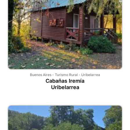
Buenos Aires
-
Turismo Rural
-
Uribelarrea
Cabañas Iremía
Uribelarrea