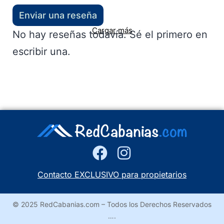
Enviar una reseña
Cargar más
No hay reseñas todavía. Sé el primero en
escribir una.
Contacto EXCLUSIVO para propietarios
© 2025 RedCabanias.com – Todos los Derechos Reservados
….