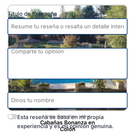
Título de tu reseña
Tu reseña
Tu nombre
Esta reseña se basa en mi propia
Colón
-
Entre Ríos
-
Litoral
Cabañas Bonanza en
experiencia y es mi opinión genuina.
Colón