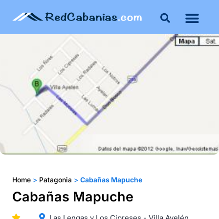
Buenos Aires
Costa Atlántica
Publicar mi propie
Home
>
Patagonia
>
Cabañas Mapuche
Cabañas Mapuche
Las Lengas y Los Cipreses - Villa Ayelén