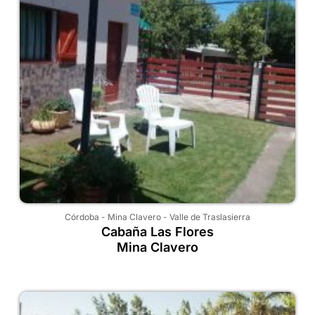
Córdoba
-
Mina Clavero
-
Valle de Traslasierra
Cabaña Las Flores
Mina Clavero