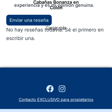
Cabañas Bonanza en
experiencia y es mi opinión genuina.
Colón
Enviar una reseña
Cargar más
No hay reseñas todavía. Sé el primero en
escribir una.
Contacto EXCLUSIVO para propietarios