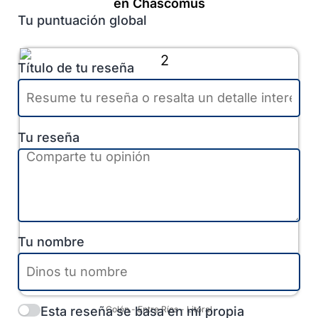
en Chascomús
Tu puntuación global
Título de tu reseña
Tu reseña
Tu nombre
Esta reseña se basa en mi propia
Colón
-
Entre Ríos
-
Litoral