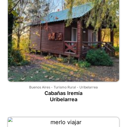
Buenos Aires
-
Turismo Rural
-
Uribelarrea
Cabañas Iremía
Uribelarrea