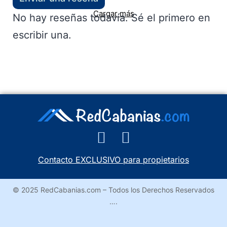
Cargar más
No hay reseñas todavía. Sé el primero en
escribir una.
Contacto EXCLUSIVO para propietarios
© 2025 RedCabanias.com – Todos los Derechos Reservados
….