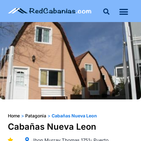
Buenos Aires
Costa Atlántica
Publicar mi propie
Home
>
Patagonia
>
Cabañas Nueva Leon
Cabañas Nueva Leon
Jhon Murray Thomas 1751- Puerto