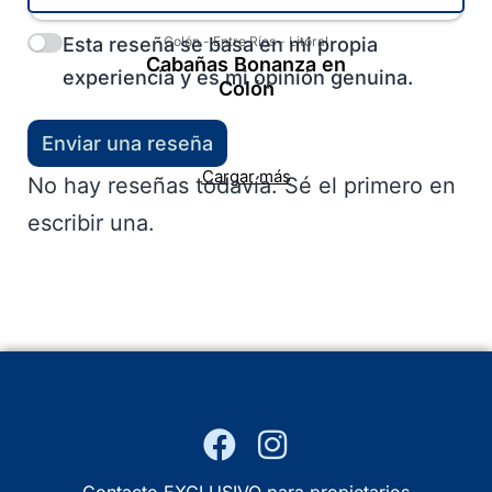
Esta reseña se basa en mi propia
Colón
-
Entre Ríos
-
Litoral
Cabañas Bonanza en
experiencia y es mi opinión genuina.
Colón
Enviar una reseña
Cargar más
No hay reseñas todavía. Sé el primero en
escribir una.