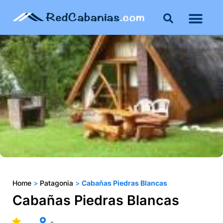
Buenos Aires
Costa Atlántica
Publicar mi propie
Home
>
Patagonia
>
Cabañas Piedras Blancas
Cabañas Piedras Blancas
-