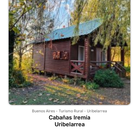
Buenos Aires
-
Turismo Rural
-
Uribelarrea
Cabañas Iremía
Uribelarrea