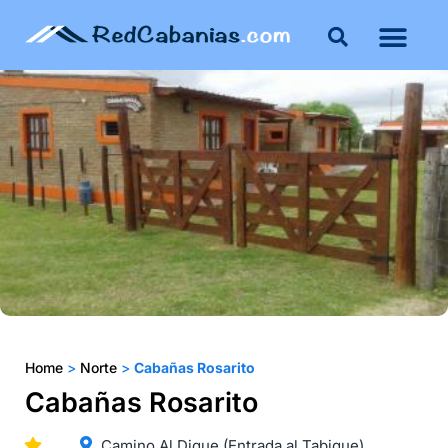
Buenos Aires
Costa Atlántica
Publicar mi propie
Home
>
Norte
>
Cabañas Rosarito
Cabañas Rosarito
Camino Al Dique (Entrada al Tabique)