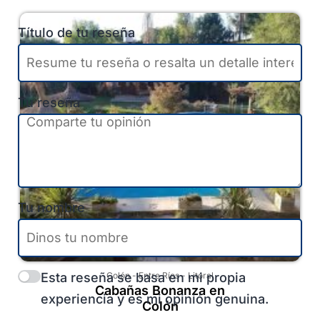
Título de tu reseña
Tu reseña
Tu nombre
Esta reseña se basa en mi propia
Colón
-
Entre Ríos
-
Litoral
Cabañas Bonanza en
experiencia y es mi opinión genuina.
Colón