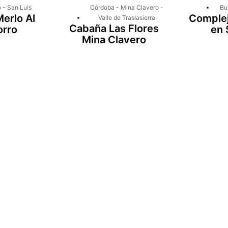
o
-
San Luis
Córdoba
-
Mina Clavero
-
Bu
erlo Al
Complej
Valle de Traslasierra
Cabaña Las Flores
orro
en 
Mina Clavero