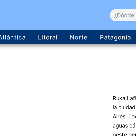
Atlántica
Litoral
Norte
Patagonia
Ruka Laf
la ciuda
Aires. L
aguas cá
oeste per