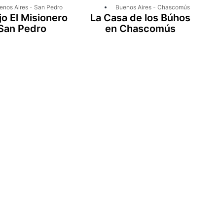
enos Aires
-
San Pedro
Buenos Aires
-
Chascomús
o El Misionero
La Casa de los Búhos
San Pedro
en Chascomús