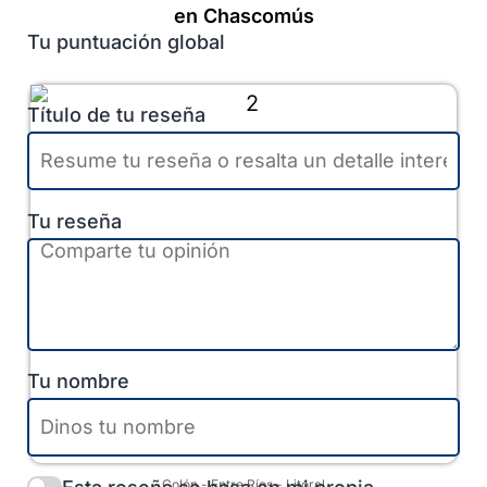
en Chascomús
Tu puntuación global
Título de tu reseña
Tu reseña
Tu nombre
Colón
-
Entre Ríos
-
Litoral