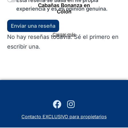
Esta reseña se basa en mi propia
Cabañas Bonanza en
experiencia y es mi opinión genuina.
Colón
Enviar una reseña
Cargar más
No hay reseñas todavía. Sé el primero en
escribir una.
Contacto EXCLUSIVO para propietarios