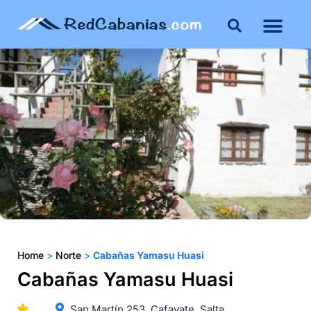
Buenos Aires
Costa Atlántica
Publicar mi propie
Home
>
Norte
>
Cabañas Yamasu Huasi
Cabañas Yamasu Huasi
San Martín 253. Cafayate. Salta