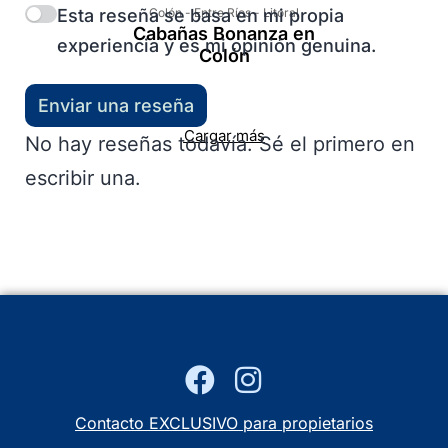
Esta reseña se basa en mi propia
Colón
-
Entre Ríos
-
Litoral
Cabañas Bonanza en
experiencia y es mi opinión genuina.
Colón
Enviar una reseña
Cargar más
No hay reseñas todavía. Sé el primero en
escribir una.
Contacto EXCLUSIVO para propietarios