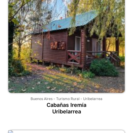
Buenos Aires
-
Turismo Rural
-
Uribelarrea
Cabañas Iremía
Uribelarrea