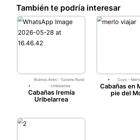
También te podría interesar
Buenos Aires
-
Turismo Rural
Cuyo
-
Merl
Cabañas en M
-
Uribelarrea
Cabañas Iremía
pie del M
Uribelarrea