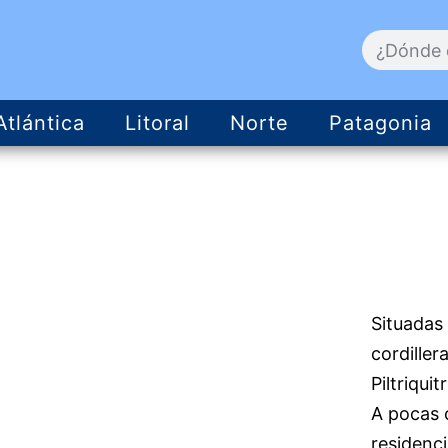
Atlántica
Litoral
Norte
Patagonia
Situadas 
cordille
Piltriqui
A pocas 
residenci