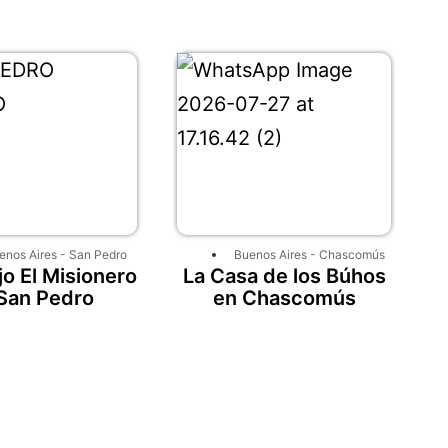
enos Aires
-
San Pedro
Buenos Aires
-
Chascomús
o El Misionero
La Casa de los Búhos
San Pedro
en Chascomús