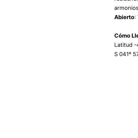
armonios
Abierto
:
Cómo Ll
Latitud 
S 041º 5