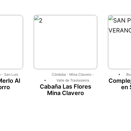
o
-
San Luis
Córdoba
-
Mina Clavero
-
Bu
erlo Al
Complej
Valle de Traslasierra
Cabaña Las Flores
orro
en 
Mina Clavero