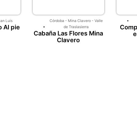
an Luis
Córdoba
-
Mina Clavero
-
Valle
 Al pie
Compl
de Traslasierra
Cabaña Las Flores Mina
e
Clavero