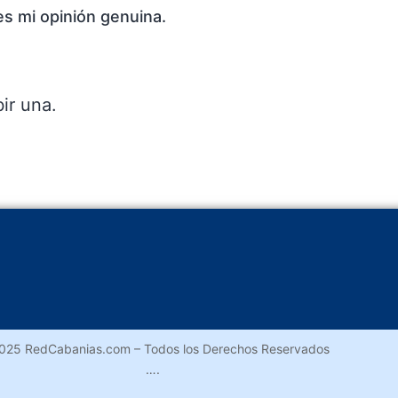
es mi opinión genuina.
ir una.
025 RedCabanias.com – Todos los Derechos Reservados
….