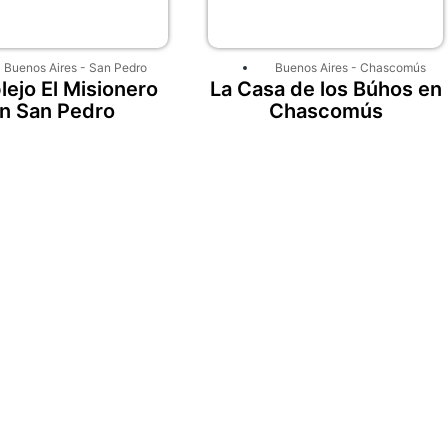
Buenos Aires
-
San Pedro
Buenos Aires
-
Chascomús
ejo El Misionero
La Casa de los Búhos en
n San Pedro
Chascomús