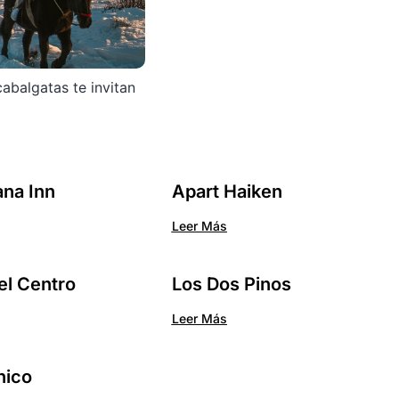
cabalgatas te invitan
na Inn
Apart Haiken
Leer Más
el Centro
Los Dos Pinos
Leer Más
nico