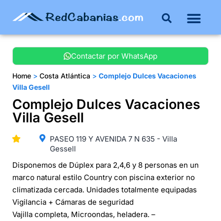
Buenos Aires
Costa Atlántica
Publicar mi propie
Contactar por WhatsApp
Home
>
Costa Atlántica
>
Complejo Dulces Vacaciones
Villa Gesell
Complejo Dulces Vacaciones
Villa Gesell
PASEO 119 Y AVENIDA 7 N 635 - Villa
Gessell
Disponemos de Dúplex para 2,4,6 y 8 personas en un
marco natural estilo Country con piscina exterior no
climatizada cercada. Unidades totalmente equipadas
Vigilancia + Cámaras de seguridad
Vajilla completa, Microondas, heladera. –