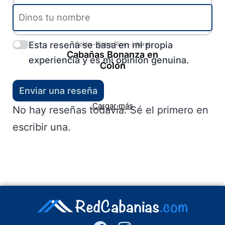
Esta reseña se basa en mi propia
Colón
-
Entre Ríos
-
Litoral
Cabañas Bonanza en
experiencia y es mi opinión genuina.
Colón
Enviar una reseña
Cargar más
No hay reseñas todavía. Sé el primero en
escribir una.