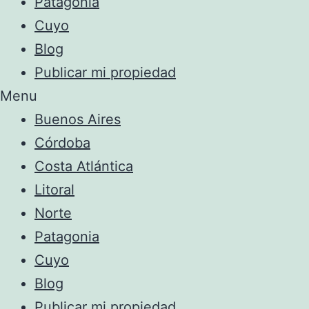
Patagonia
Cuyo
Blog
Publicar mi propiedad
Menu
Buenos Aires
Córdoba
Costa Atlántica
Litoral
Norte
Patagonia
Cuyo
Blog
Publicar mi propiedad