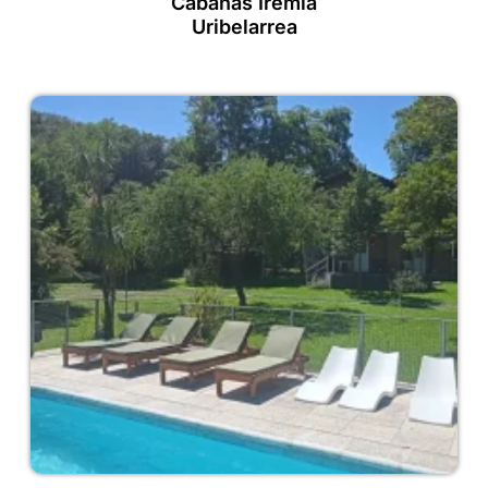
Cabañas Iremía
Uribelarrea