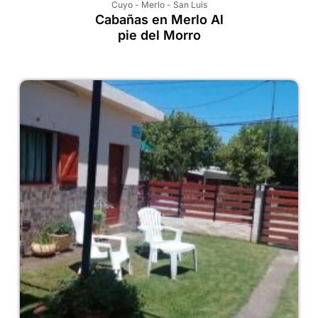
Cuyo
-
Merlo
-
San Luis
Cabañas en Merlo Al
pie del Morro