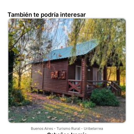
También te podría interesar
Buenos Aires
-
Turismo Rural
-
Uribelarrea