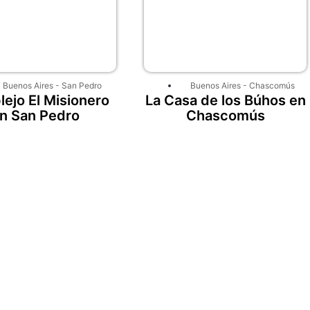
Buenos Aires
-
San Pedro
Buenos Aires
-
Chascomús
ejo El Misionero
La Casa de los Búhos en
n San Pedro
Chascomús