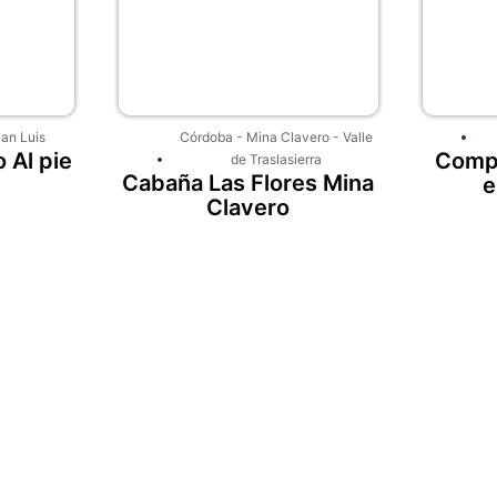
an Luis
Córdoba
-
Mina Clavero
-
Valle
 Al pie
Compl
de Traslasierra
Cabaña Las Flores Mina
e
Clavero