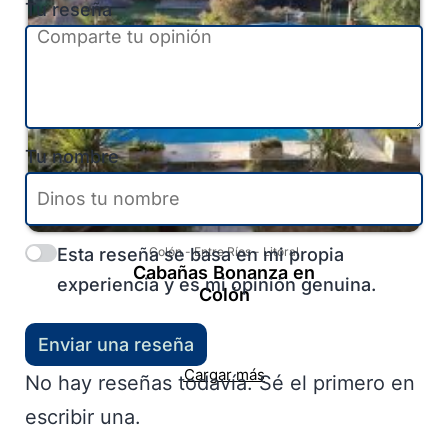
Tu reseña
Tu nombre
Esta reseña se basa en mi propia
Colón
-
Entre Ríos
-
Litoral
Cabañas Bonanza en
experiencia y es mi opinión genuina.
Colón
Enviar una reseña
Cargar más
No hay reseñas todavía. Sé el primero en
escribir una.