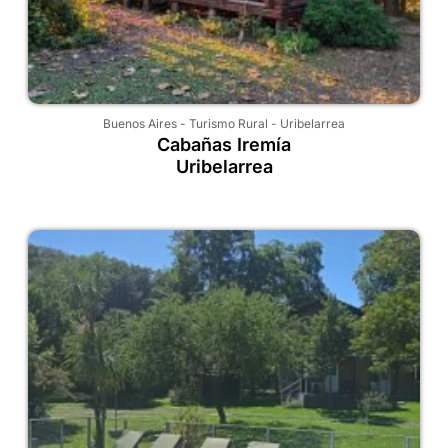
Buenos Aires
-
Turismo Rural
-
Uribelarrea
Cabañas Iremía
Uribelarrea